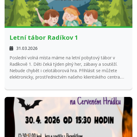
Letní tábor Radíkov 1
31.03.2026
Poslední volná místa máme na letní pobytový tábor v
Radíkově 1. Děti čeká týden plný her, zábavy a soutěží.
Nebude chybět i celotáborová hra. Přihlásit se můžete
elektronicky, prostřednictvím našeho klientského centra.
Případně zavolejte na recepci DDM a my vám poradíme.
Na všechny se těšíme
Tým Paraplíčko