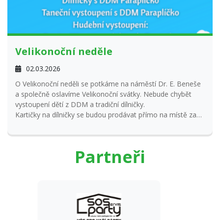
Velikonoční neděle
02.03.2026
O Velikonoční neděli se potkáme na náměstí Dr. E. Beneše
a společně oslavíme Velikonoční svátky. Nebude chybět
vystoupení dětí z DDM a tradiční dílničky.
Kartičky na dílničky se budou prodávat přímo na místě za
30,- Kč. Odměnou budou výrobky, které si z dílniček
odnesete. Počet kartiček je omezen, proto doporučujeme
zamluvit si kartičku telefonicky na naší recepci (v otvírací
Partneři
době) nebo přes FB.
Těšíme se na všechny
Tým Paraplíčko