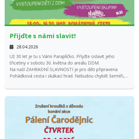
Přijďte s námi slavit!
28.04.2026
Už 30 let je tu s Vámi Paraplíčko. Přijďte oslavit jeho
třicetiny v sobotu 30. května do areálu DDM.
Na naší ZAHRADNÍ SLAVNOSTI je pro děti připravena
Pohádková cesta i skákací hrad. Nebudou chybět šermíři,
zmrzlina z Otvic, tanec s vlajkami i skupina NaVoko.
Hlavně ale uvidíte spoustu krásných vystoupeních našich
šikovných malých umělců, kteří navštěvují DDM. Pozor, na
Pohádkovou cestu je nutné pro dítě zakoupit hrací kartičku
za 30,- Kč. Předprodej bude zahájen od 11.5.2026 v recepci
DDM. Kartičky se tentokrát nedají zamluvit.
Stánky s dobrotami budou čekat jen na Vás.
Na všechny se moc těší Tým Paraplíčko