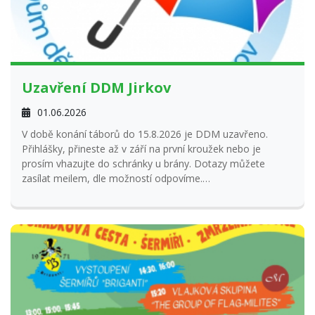
Uzavření DDM Jirkov
01.06.2026
V době konání táborů do 15.8.2026 je DDM uzavřeno.
Přihlášky, přineste až v září na první kroužek nebo je
prosím vhazujte do schránky u brány. Dotazy můžete
zasílat meilem, dle možností odpovíme.
Děkujeme za pochopení a na všechny se těšíme v září.
Krásné letní dny
Tým Paraplíčko