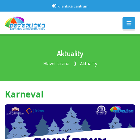
Klientské centrum
Aktuality
Hlavní strana
Aktuality
Karneval